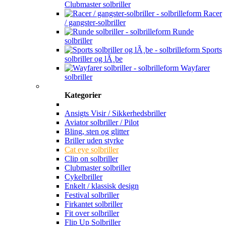
Clubmaster solbriller
Racer
/ gangster-solbriller
Runde
solbriller
Sports
solbriller og lÃ¸be
Wayfarer
solbriller
Kategorier
Ansigts Visir / Sikkerhedsbriller
Aviator solbriller / Pilot
Bling, sten og glitter
Briller uden styrke
Cat eye solbriller
Clip on solbriller
Clubmaster solbriller
Cykelbriller
Enkelt / klassisk design
Festival solbriller
Firkantet solbriller
Fit over solbriller
Flip Up Solbriller