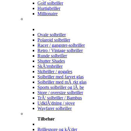
Golf solbriller
Hurtigbriller
Millionaire
Ovale solbriller
Polaroid solbriller
Racer / gangster-solbriller
Retro / Vintage solbriller
Runde solbriller
Shutter Shades
SkÃ¦rmbriller
Skibriller / goggles
Solbriller med farvet glas
Solbriller med mÃ¸rkt glas
Sports solbriller og lÃ¸be
Store / oversize solbriller
TrÃ¦ solbriller / Bambus
UdklÃ¦dning / sjove
Wayfarer solbriller
Tilbehør
Brillesnore og kÃ¦der