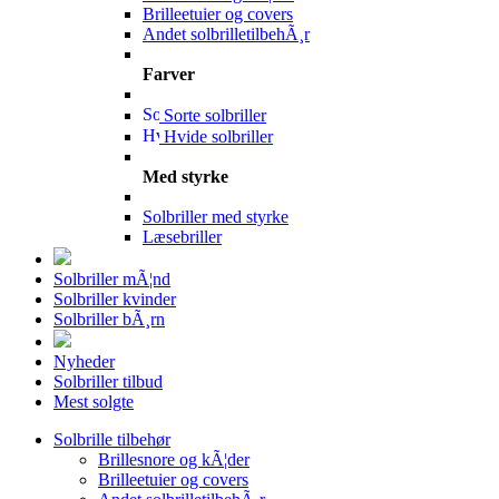
Brilleetuier og covers
Andet solbrilletilbehÃ¸r
Farver
Sorte solbriller
Hvide solbriller
Med styrke
Solbriller med styrke
Læsebriller
Solbriller mÃ¦nd
Solbriller kvinder
Solbriller bÃ¸rn
Nyheder
Solbriller tilbud
Mest solgte
Solbrille tilbehør
Brillesnore og kÃ¦der
Brilleetuier og covers