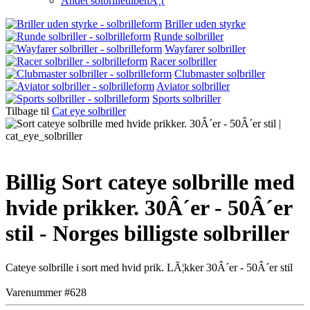
Andet solbrilletilbehÃ¸r
Briller uden styrke
Runde solbriller
Wayfarer solbriller
Racer solbriller
Clubmaster solbriller
Aviator solbriller
Sports solbriller
Tilbage til
Cat eye solbriller
Billig Sort cateye solbrille med
hvide prikker. 30Â´er - 50Â´er
stil - Norges billigste solbriller
Cateye solbrille i sort med hvid prik. LÃ¦kker 30Â´er - 50Â´er stil
Varenummer #628