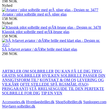
198 NOK
Nyhed
Aviator / pilot solbrille med grÃ¸nlige glas
158 NOK
Nyhed
Klassisk pilot solbrille med grÃ¥-brune glas
158 NOK
SÃ¸lvfarvet aviator / drÃ¥be brille med klart glas
298 NOK
ARTIKLER OM SOLBRILLER
DU KAN FÃ¸LE DIG TRYG
GRATIS SOLBRILLER
HVILKEN SOLBRILLE PASSER DIN
ANSIGTSFORM TIL?
KONTAKT & OM OS
LEVERING OG
VILKÃ¥R
OFTE STILLEDE SPÃ¸RGSMÃ¥L (FAQ)
PRISGARANTI
STÃ¸RRELSESGUIDE TIL DEN PERFEKTE
SOLBRILLE FOR DIG
TIP EN VEN
Accessories.dk
Hverdagsbriller.dk
ShopSolbriller.dk
Sunlooper.com
Wayfarer-solbriller.dk