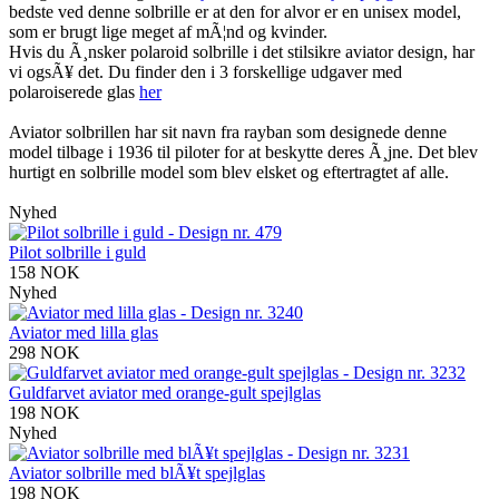
bedste ved denne solbrille er at den for alvor er en unisex model,
som er brugt lige meget af mÃ¦nd og kvinder.
Hvis du Ã¸nsker polaroid solbrille i det stilsikre aviator design, har
vi ogsÃ¥ det. Du finder den i 3 forskellige udgaver med
polaroiserede glas
her
Aviator solbrillen har sit navn fra rayban som designede denne
model tilbage i 1936 til piloter for at beskytte deres Ã¸jne. Det blev
hurtigt en solbrille model som blev elsket og eftertragtet af alle.
Nyhed
Pilot solbrille i guld
158 NOK
Nyhed
Aviator med lilla glas
298 NOK
Guldfarvet aviator med orange-gult spejlglas
198 NOK
Nyhed
Aviator solbrille med blÃ¥t spejlglas
198 NOK