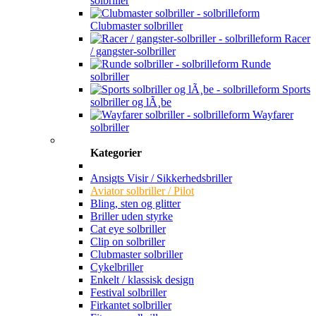
solbriller
Clubmaster solbriller
Racer
/ gangster-solbriller
Runde
solbriller
Sports
solbriller og lÃ¸be
Wayfarer
solbriller
Kategorier
Ansigts Visir / Sikkerhedsbriller
Aviator solbriller / Pilot
Bling, sten og glitter
Briller uden styrke
Cat eye solbriller
Clip on solbriller
Clubmaster solbriller
Cykelbriller
Enkelt / klassisk design
Festival solbriller
Firkantet solbriller