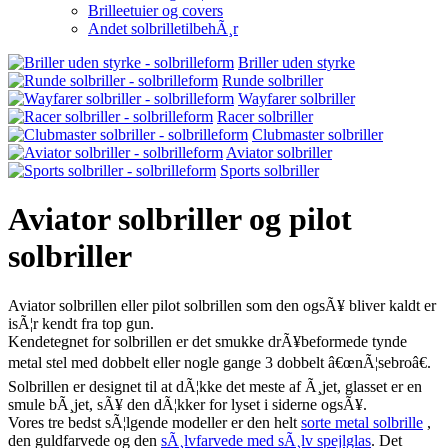
Brilleetuier og covers
Andet solbrilletilbehÃ¸r
Briller uden styrke
Runde solbriller
Wayfarer solbriller
Racer solbriller
Clubmaster solbriller
Aviator solbriller
Sports solbriller
Aviator solbriller og pilot
solbriller
Aviator solbrillen eller pilot solbrillen som den ogsÃ¥ bliver kaldt er
isÃ¦r kendt fra top gun.
Kendetegnet for solbrillen er det smukke drÃ¥beformede tynde
metal stel med dobbelt eller nogle gange 3 dobbelt â€œnÃ¦sebroâ€.
Solbrillen er designet til at dÃ¦kke det meste af Ã¸jet, glasset er en
smule bÃ¸jet, sÃ¥ den dÃ¦kker for lyset i siderne ogsÃ¥.
Vores tre bedst sÃ¦lgende modeller er den helt
sorte metal solbrille
,
den guldfarvede og den
sÃ¸lvfarvede med sÃ¸lv spejlglas
. Det