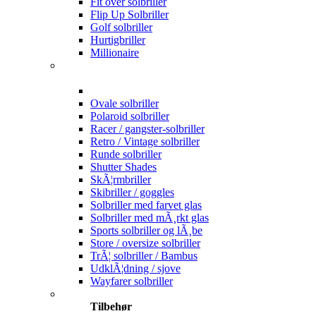
Fit over solbriller
Flip Up Solbriller
Golf solbriller
Hurtigbriller
Millionaire
Ovale solbriller
Polaroid solbriller
Racer / gangster-solbriller
Retro / Vintage solbriller
Runde solbriller
Shutter Shades
SkÃ¦rmbriller
Skibriller / goggles
Solbriller med farvet glas
Solbriller med mÃ¸rkt glas
Sports solbriller og lÃ¸be
Store / oversize solbriller
TrÃ¦ solbriller / Bambus
UdklÃ¦dning / sjove
Wayfarer solbriller
Tilbehør