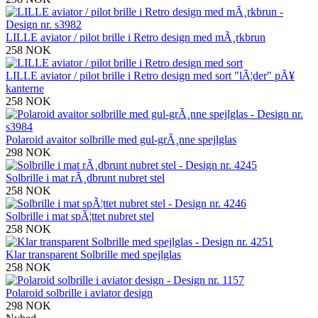
LILLE aviator / pilot brille i Retro design med mÃ¸rkbrun
258 NOK
LILLE aviator / pilot brille i Retro design med sort "lÃ¦der" pÃ¥
kanterne
258 NOK
Polaroid avaitor solbrille med gul-grÃ¸nne spejlglas
298 NOK
Solbrille i mat rÃ¸dbrunt nubret stel
258 NOK
Solbrille i mat spÃ¦ttet nubret stel
258 NOK
Klar transparent Solbrille med spejlglas
258 NOK
Polaroid solbrille i aviator design
298 NOK