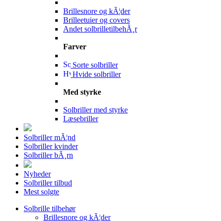
Brillesnore og kÃ¦der
Brilleetuier og covers
Andet solbrilletilbehÃ¸r
Farver
Sorte solbriller
Hvide solbriller
Med styrke
Solbriller med styrke
Læsebriller
Solbriller mÃ¦nd
Solbriller kvinder
Solbriller bÃ¸rn
Nyheder
Solbriller tilbud
Mest solgte
Solbrille tilbehør
Brillesnore og kÃ¦der