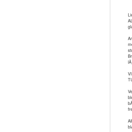
Li
AL
gl
Ar
me
st
Br
lÃ
V
T
Ve
bl
bÃ
fr
Al
bl