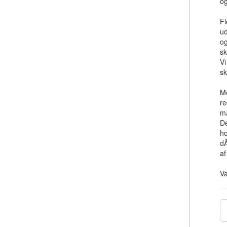
og
Fl
ud
o
sk
Vi
sk
Me
re
mÃ
De
ho
dÃ
af
V