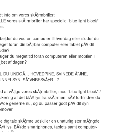
dt info om vores skÃ¦rmbriller:
LE vores skÃ¦rmbriller har specielle "blue light block"
as.
bejder du ved en computer til hverdag eller sidder du
get foran din bÃ¦rbar computer eller tablet pÃ¥ dit
udie?
uger du meget tid foran computeren eller mobilen i
¸bet af dagen?
IL DU UNDGÃ… HOVEDPINE, SVINEDE Ã˜JNE,
UNNELSYN, SÃ˜VNBESVÃ†R...?
d at vÃ¦lge vores skÃ¦rmbriller, med "blue light block" /
okering af det blÃ¥ lys fra skÃ¦rmen, sÃ¥ forhindrer du
¥de generne nu, og du passer godt pÃ¥ dit syn
emover.
le digitale skÃ¦rme udskiller en unaturlig stor mÃ¦ngde
Ã¥t lys. BÃ¥de smartphones, tablets samt computer-