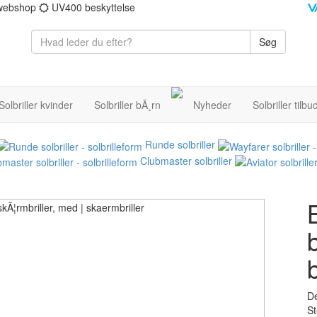
 webshop
UV400 beskyttelse
Søg
Solbriller kvinder
Solbriller bÃ¸rn
Nyheder
Solbriller tilbu
Runde solbriller
Clubmaster solbriller
b
De
St