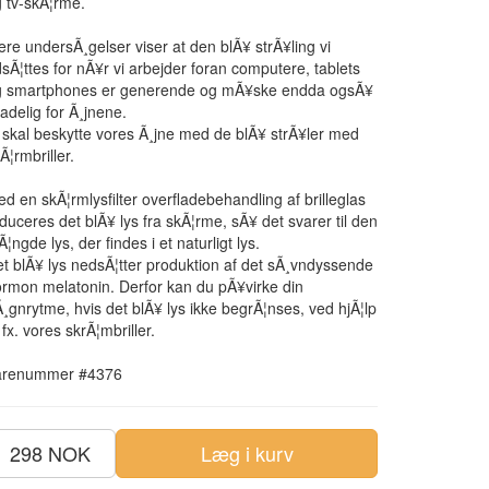
 tv-skÃ¦rme.
ere undersÃ¸gelser viser at den blÃ¥ strÃ¥ling vi
sÃ¦ttes for nÃ¥r vi arbejder foran computere, tablets
g smartphones er generende og mÃ¥ske endda ogsÃ¥
adelig for Ã¸jnene.
 skal beskytte vores Ã¸jne med de blÃ¥ strÃ¥ler med
Ã¦rmbriller.
d en skÃ¦rmlysfilter overfladebehandling af brilleglas
duceres det blÃ¥ lys fra skÃ¦rme, sÃ¥ det svarer til den
¦ngde lys, der findes i et naturligt lys.
t blÃ¥ lys nedsÃ¦tter produktion af det sÃ¸vndyssende
rmon melatonin. Derfor kan du pÃ¥virke din
¸gnrytme, hvis det blÃ¥ lys ikke begrÃ¦nses, ved hjÃ¦lp
 fx. vores skrÃ¦mbriller.
arenummer #4376
298 NOK
Læg i kurv