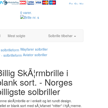
0 varer.
d
Mest solgte
Solbrille tilbehør
Wayfarer solbriller
Aviator solbriller
Billig SkÃ¦rmbrille i
blank sort. - Norges
illigste solbriller
nne skrÃ¦mbrille er i enkelt og let rundt design.
ellet er blank sort med sÃ¸lvfarvet "nitter" i hjÃ¸rnerne.