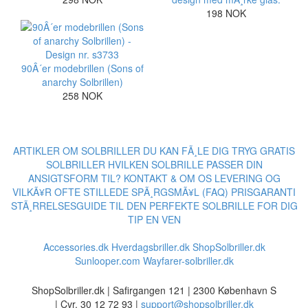
198 NOK
90Â´er modebrillen (Sons of
anarchy Solbrillen)
258 NOK
ARTIKLER OM SOLBRILLER
DU KAN FÃ¸LE DIG TRYG
GRATIS
SOLBRILLER
HVILKEN SOLBRILLE PASSER DIN
ANSIGTSFORM TIL?
KONTAKT & OM OS
LEVERING OG
VILKÃ¥R
OFTE STILLEDE SPÃ¸RGSMÃ¥L (FAQ)
PRISGARANTI
STÃ¸RRELSESGUIDE TIL DEN PERFEKTE SOLBRILLE FOR DIG
TIP EN VEN
Accessories.dk
Hverdagsbriller.dk
ShopSolbriller.dk
Sunlooper.com
Wayfarer-solbriller.dk
ShopSolbriller.dk | Safirgangen 121 | 2300 København S
| Cvr. 30 12 72 93 |
support@shopsolbriller.dk