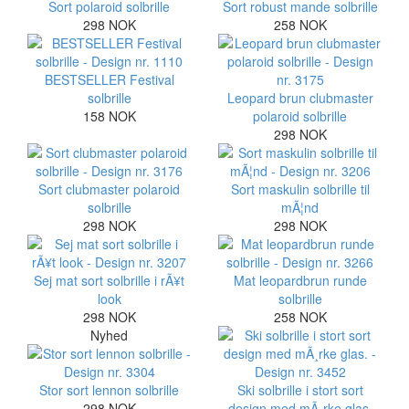
Sort polaroid solbrille
Sort robust mande solbrille
298 NOK
258 NOK
BESTSELLER Festival
solbrille
Leopard brun clubmaster
158 NOK
polaroid solbrille
298 NOK
Sort clubmaster polaroid
Sort maskulin solbrille til
solbrille
mÃ¦nd
298 NOK
298 NOK
Sej mat sort solbrille i rÃ¥t
Mat leopardbrun runde
look
solbrille
298 NOK
258 NOK
Nyhed
Stor sort lennon solbrille
Ski solbrille i stort sort
298 NOK
design med mÃ¸rke glas.