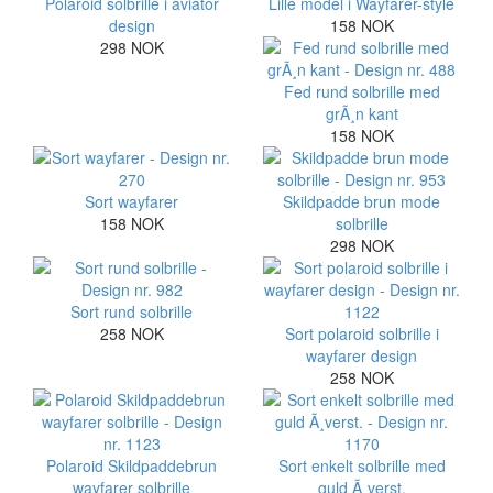
Polaroid solbrille i aviator
Lille model i Wayfarer-style
design
158 NOK
298 NOK
Fed rund solbrille med
grÃ¸n kant
158 NOK
Sort wayfarer
Skildpadde brun mode
158 NOK
solbrille
298 NOK
Sort rund solbrille
258 NOK
Sort polaroid solbrille i
wayfarer design
258 NOK
Polaroid Skildpaddebrun
Sort enkelt solbrille med
wayfarer solbrille
guld Ã¸verst.