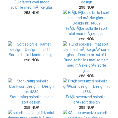
Guldfarvet oval mode
design
solbrille med mÃ¸rke glas
298 NOK
258 NOK
FrÃ¦k lÃ¦be solbrille i sort
stel med mÃ¸rke glas
258 NOK
Sort solbrille i kantet design
298 NOK
Rund solbrille i mat sort stel
med mÃ¸rke grÃ¥-sorte
glas.
258 NOK
Stor kraftig solbrille i blank
FrÃ¦k oversized solbrille i
sort design.
grÃ¥sort design
258 NOK
298 NOK