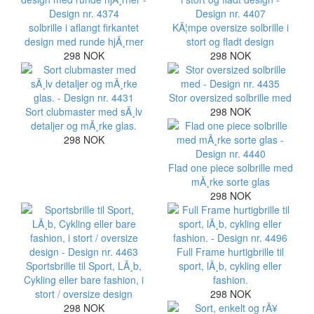
solbrille i aflangt firkantet
KÃ¦mpe oversize solbrille i
design med runde hjÃ¸rner
stort og fladt design
298 NOK
298 NOK
Stor oversized solbrille med
Sort clubmaster med sÃ¸lv
298 NOK
detaljer og mÃ¸rke glas.
298 NOK
Flad one piece solbrille med
mÃ¸rke sorte glas
298 NOK
Full Frame hurtigbrille til
Sportsbrille til Sport, LÃ¸b,
sport, lÃ¸b, cykling eller
Cykling eller bare fashion, i
fashion.
stort / oversize design
298 NOK
298 NOK