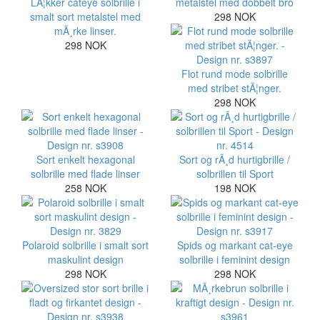
LÃ¦kker cateye solbrille i
metalstel med dobbelt bro
smalt sort metalstel med
298 NOK
mÃ¸rke linser.
298 NOK
Flot rund mode solbrille
med stribet stÃ¦nger.
298 NOK
Sort enkelt hexagonal
Sort og rÃ¸d hurtigbrille /
solbrille med flade linser
solbrillen til Sport
258 NOK
198 NOK
Polaroid solbrille i smalt sort
Spids og markant cat-eye
maskulint design
solbrille i feminint design
298 NOK
298 NOK