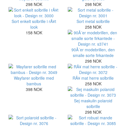
298 NOK
298 NOK
Sort enkelt solbrille i rÃ¥t
Sort metal solbrille
look
258 NOK
158 NOK
90Â´er modebrillen, den
smalle sorte firkantede
298 NOK
Wayfarer solbrille med
RÃ¥ mat herre solbrille
bambus
258 NOK
398 NOK
Sej maskulin polaroid
solbrille
298 NOK