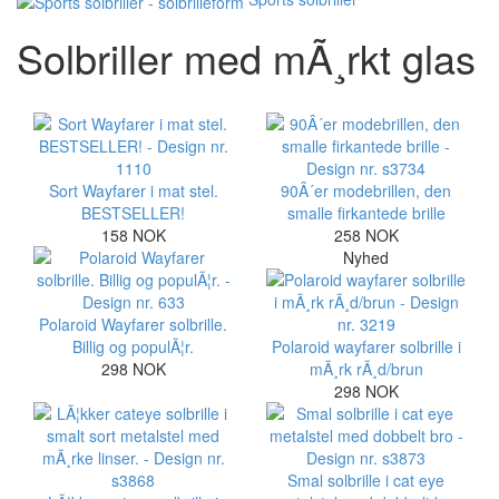
Solbriller med mÃ¸rkt glas
Sort Wayfarer i mat stel.
90Â´er modebrillen, den
BESTSELLER!
smalle firkantede brille
158 NOK
258 NOK
Nyhed
Polaroid Wayfarer solbrille.
Billig og populÃ¦r.
Polaroid wayfarer solbrille i
298 NOK
mÃ¸rk rÃ¸d/brun
298 NOK
Smal solbrille i cat eye