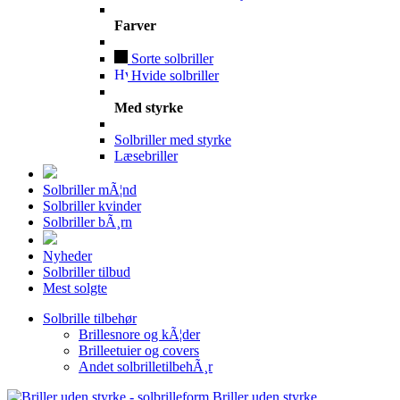
Farver
Sorte solbriller
Hvide solbriller
Med styrke
Solbriller med styrke
Læsebriller
Solbriller mÃ¦nd
Solbriller kvinder
Solbriller bÃ¸rn
Nyheder
Solbriller tilbud
Mest solgte
Solbrille tilbehør
Brillesnore og kÃ¦der
Brilleetuier og covers
Andet solbrilletilbehÃ¸r
Briller uden styrke