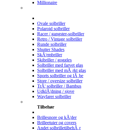
Millionaire
Ovale solbriller
Polaroid solbriller
Racer / gangster-solbriller
Retro / Vintage solbriller
Runde solbriller
Shutter Shades
SkÃ¦rmbriller
Skibriller / goggles
Solbriller med farvet glas
Solbriller med mÃ¸rkt glas
Sports solbriller og lÃ¸be
Store / oversize solbriller
TrÃ¦ solbriller / Bambus
UdklÃ¦dning / sjove
Wayfarer solbriller
Tilbehør
Brillesnore og kÃ¦der
Brilleetuier og covers
Andet solbrilletilbehÃ¸r