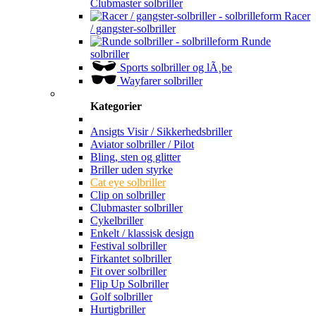
Clubmaster solbriller
Racer
/ gangster-solbriller
Runde
solbriller
Sports solbriller og lÃ¸be
Wayfarer solbriller
Kategorier
Ansigts Visir / Sikkerhedsbriller
Aviator solbriller / Pilot
Bling, sten og glitter
Briller uden styrke
Cat eye solbriller
Clip on solbriller
Clubmaster solbriller
Cykelbriller
Enkelt / klassisk design
Festival solbriller
Firkantet solbriller
Fit over solbriller
Flip Up Solbriller
Golf solbriller
Hurtigbriller