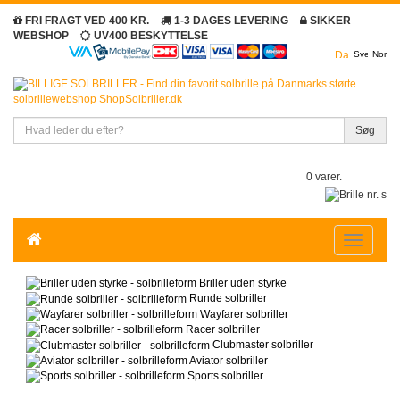
FRI FRAGT VED 400 KR.
1-3 DAGES LEVERING
SIKKER
WEBSHOP
UV400 BESKYTTELSE
Søg
0 varer.
Toggle
navigatio
Briller uden styrke
Runde solbriller
Wayfarer solbriller
Racer solbriller
Clubmaster solbriller
Aviator solbriller
Sports solbriller